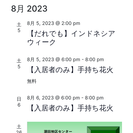
索
ナ
8月 2023
ビ
し
ゲ
て
8月 5, 2023 @ 2:00 pm
土
ー
5
【だれでも】インドネシア
ナ
シ
ウィーク
ビ
ョ
ゲ
ン
8月 5, 2023 @ 6:00 pm
-
8:00 pm
土
ー
5
【入居者のみ】手持ち花火
シ
無料
ョ
8月 6, 2023 @ 6:00 pm
-
8:00 pm
日
ン
6
【入居者のみ】手持ち花火
を
表
土
26