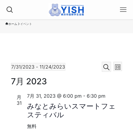
ホーム
イベント
イ
イ
イ
7/31/2023
 - 
11/24/2023
リ
検
ベ
日
ベ
ス
ベ
7月 2023
索
付
ト
ン
ン
を
表
ン
ト
選
7月 31, 2023 @ 6:00 pm
-
6:30 pm
月
ト
示
択
31
ビ
みなとみらいスマートフェ
ト
を
ュ
スティバル
検
ー
無料